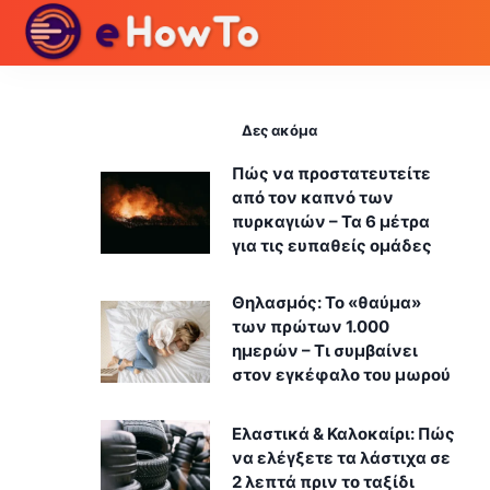
Δες ακόμα
Πώς να προστατευτείτε
από τον καπνό των
πυρκαγιών – Τα 6 μέτρα
για τις ευπαθείς ομάδες
Θηλασμός: Το «θαύμα»
των πρώτων 1.000
ημερών – Τι συμβαίνει
στον εγκέφαλο του μωρού
Ελαστικά & Καλοκαίρι: Πώς
να ελέγξετε τα λάστιχα σε
2 λεπτά πριν το ταξίδι