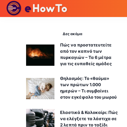
Δες ακόμα
Πώς να προστατευτείτε
από τον καπνό των
πυρκαγιών – Τα 6 μέτρα
για τις ευπαθείς ομάδες
Θηλασμός: Το «θαύμα»
των πρώτων 1.000
ημερών – Τι συμβαίνει
στον εγκέφαλο του μωρού
Ελαστικά & Καλοκαίρι: Πώς
να ελέγξετε τα λάστιχα σε
2 λεπτά πριν το ταξίδι