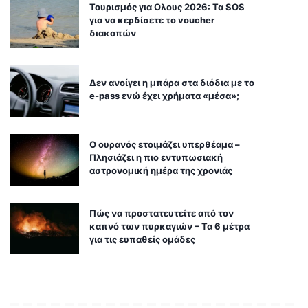
Τουρισμός για Ολους 2026: Τα SOS
για να κερδίσετε το voucher
διακοπών
Δεν ανοίγει η μπάρα στα διόδια με το
e-pass ενώ έχει χρήματα «μέσα»;
Ο ουρανός ετοιμάζει υπερθέαμα –
Πλησιάζει η πιο εντυπωσιακή
αστρονομική ημέρα της χρονιάς
Πώς να προστατευτείτε από τον
καπνό των πυρκαγιών – Τα 6 μέτρα
για τις ευπαθείς ομάδες