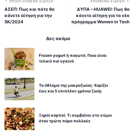
ΠΡΟΗΓΟΎΜΕΝΗ ΕΊΔΗΣΗ
ΕΠΌΜΕΝΗ ΕΊΔΗΣΗ
ΑΣΕΠ: Πως και πότε θα
ΔΥΠΑ – HUAWEI: Πως θα
κάνετε αίτηση για την
κάνετε αίτηση για το νέο
5Κ/2024
πρόγραμμα Women in Tech
Δες ακόμα
Frozen yogurt ή παγωτό; Ποιο είναι
τελικά πιο υγιεινό
Το άθλημα της μακροζωίας: Χαρίζει
έως και 5 επιπλέον χρόνια ζωής
Ξηροί καρποί: Τι συμβαίνει στο σώμα
όταν τρώτε πάρα πολλούς