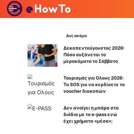
Δες ακόμα
Δεκαπενταύγουστος 2026:
Πόσο αυξάνεται το
μεροκάματο το Σάββατο
Τουρισμός για Ολους 2026:
Τα SOS για να κερδίσετε το
voucher διακοπών
Δεν ανοίγει η μπάρα στα
διόδια με το e-pass ενώ
έχει χρήματα «μέσα»;