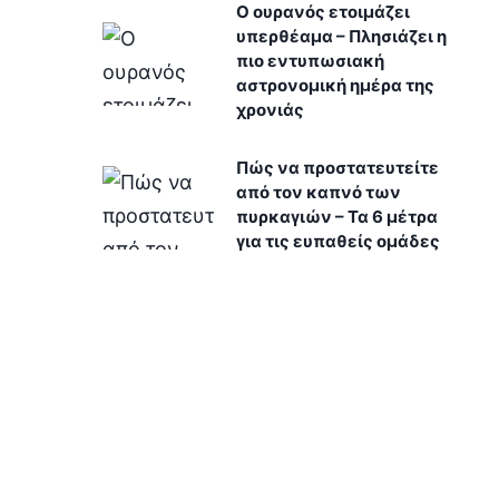
Ο ουρανός ετοιμάζει
υπερθέαμα – Πλησιάζει η
πιο εντυπωσιακή
αστρονομική ημέρα της
χρονιάς
Πώς να προστατευτείτε
από τον καπνό των
πυρκαγιών – Τα 6 μέτρα
για τις ευπαθείς ομάδες