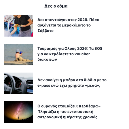
Δες ακόμα
Δεκαπενταύγουστος 2026: Πόσο
αυξάνεται το μεροκάματο το
Σάββατο
Τουρισμός για Ολους 2026: Τα SOS
για να κερδίσετε το voucher
διακοπών
Δεν ανοίγει η μπάρα στα διόδια με το
e-pass ενώ έχει χρήματα «μέσα»;
Ο ουρανός ετοιμάζει υπερθέαμα –
Πλησιάζει η πιο εντυπωσιακή
αστρονομική ημέρα της χρονιάς