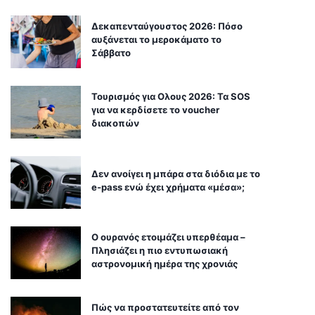
Δεκαπενταύγουστος 2026: Πόσο
αυξάνεται το μεροκάματο το
Σάββατο
Τουρισμός για Ολους 2026: Τα SOS
για να κερδίσετε το voucher
διακοπών
Δεν ανοίγει η μπάρα στα διόδια με το
e-pass ενώ έχει χρήματα «μέσα»;
Ο ουρανός ετοιμάζει υπερθέαμα –
Πλησιάζει η πιο εντυπωσιακή
αστρονομική ημέρα της χρονιάς
Πώς να προστατευτείτε από τον