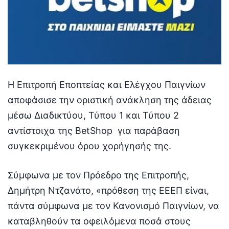
Η Επιτροπή Εποπτείας και Ελέγχου Παιγνίων
αποφάσισε την οριστική ανάκληση της άδειας
μέσω Διαδικτύου, Τύπου 1 και Τύπου 2
αντίστοιχα της BetShop για παράβαση
συγκεκριμένου όρου χορήγησής της.
Σύμφωνα με τον Πρόεδρο της Επιτροπής,
Δημήτρη Ντζανάτο, «πρόθεση της ΕΕΕΠ είναι,
πάντα σύμφωνα με τον Κανονισμό Παιγνίων, να
καταβληθούν τα οφειλόμενα ποσά στους