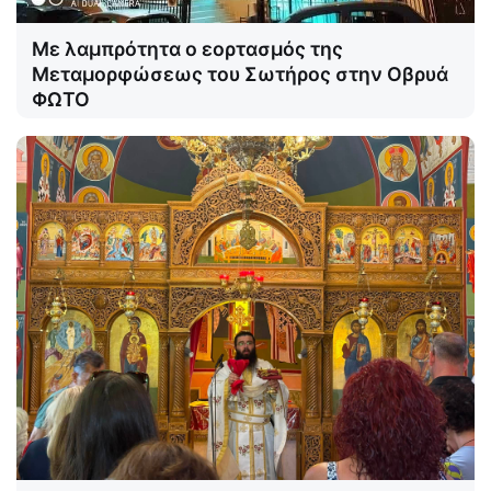
Με λαμπρότητα ο εορτασμός της
Μεταμορφώσεως του Σωτήρος στην Οβρυά
ΦΩΤΟ