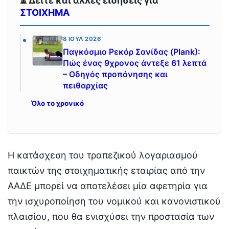
⏳ Δείτε και άλλες ειδήσεις για
ΣΤΟΙΧΗΜΑ
8 ΙΟΎΛ 2026
Παγκόσμιο Ρεκόρ Σανίδας (Plank):
Πώς ένας 9χρονος άντεξε 61 λεπτά
– Οδηγός προπόνησης και
πειθαρχίας
Όλο το χρονικό
Η κατάσχεση του τραπεζικού λογαριασμού
παικτών της στοιχηματικής εταιρίας από την
ΑΑΔΕ μπορεί να αποτελέσει μία αφετηρία για
την ισχυροποίηση του νομικού και κανονιστικού
πλαισίου, που θα ενισχύσει την προστασία των