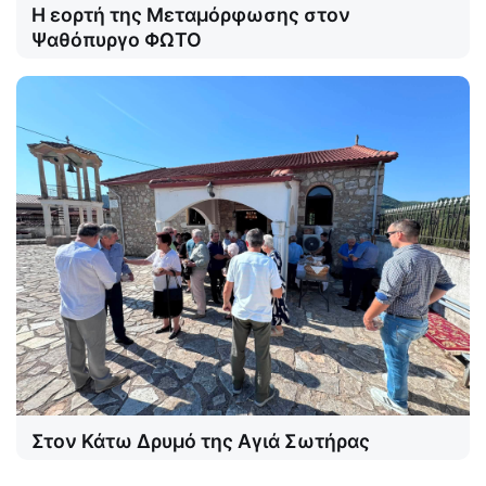
Η εορτή της Μεταμόρφωσης στον
Ψαθόπυργο ΦΩΤΟ
Στον Κάτω Δρυμό της Αγιά Σωτήρας