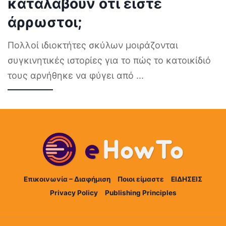
καταλάβουν ότι είστε
άρρωστοι;
Πολλοί ιδιοκτήτες σκύλων μοιράζονται
συγκινητικές ιστορίες για το πώς το κατοικίδιό
τους αρνήθηκε να φύγει από
...
Επικοινωνία – Διαφήμιση
Ποιοι είμαστε
ΕΙΔΗΣΕΙΣ
Privacy Policy
Publishing Principles