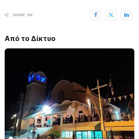
SHARE ON
Από το Δίκτυο