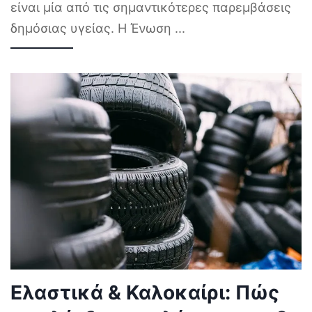
είναι μία από τις σημαντικότερες παρεμβάσεις
δημόσιας υγείας. Η Ένωση
...
Ελαστικά & Καλοκαίρι: Πώς