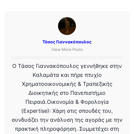
Τάσος Γιαννακόπουλος
View More Posts
Ο Τάσος Γιαννακόπουλος γεννήθηκε στην
Καλαμάτα και πήρε πτυχίο
Χρηματοοικονομικής & Τραπεζικής
Διοικητικής στο Πανεπιστήμιο
Πειραιά.Οικονομία & Φορολογία
(Expertise): Χάρη στις σπουδές του,
συνδυάζει την ανάλυση της αγοράς με την
πρακτική πληροφόρηση. Συμμετέχει στη