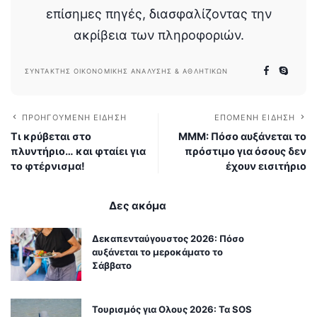
επίσημες πηγές, διασφαλίζοντας την
ακρίβεια των πληροφοριών.
ΣΥΝΤΆΚΤΗΣ ΟΙΚΟΝΟΜΙΚΉΣ ΑΝΆΛΥΣΗΣ & ΑΘΛΗΤΙΚΏΝ
ΠΡΟΗΓΟΎΜΕΝΗ ΕΊΔΗΣΗ
ΕΠΌΜΕΝΗ ΕΊΔΗΣΗ
Τι κρύβεται στο
ΜΜΜ: Πόσο αυξάνεται το
πλυντήριο… και φταίει για
πρόστιμο για όσους δεν
το φτέρνισμα!
έχουν εισιτήριο
Δες ακόμα
Δεκαπενταύγουστος 2026: Πόσο
αυξάνεται το μεροκάματο το
Σάββατο
Τουρισμός για Ολους 2026: Τα SOS