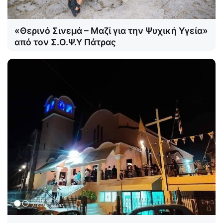
«Θερινό Σινεμά – Μαζί για την Ψυχική Υγεία»
από τον Σ.Ο.Ψ.Υ Πάτρας