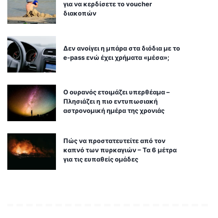
για να κερδίσετε το voucher
διακοπών
Δεν ανοίγει η μπάρα στα διόδια με το
e-pass ενώ έχει χρήματα «μέσα»;
Ο ουρανός ετοιμάζει υπερθέαμα –
Πλησιάζει η πιο εντυπωσιακή
αστρονομική ημέρα της χρονιάς
Πώς να προστατευτείτε από τον
καπνό των πυρκαγιών – Τα 6 μέτρα
για τις ευπαθείς ομάδες