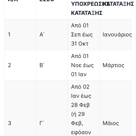
ΥΠΟΧΡΕΩΣΗΣ
ΚΑΤΑΤΑΞΗΣ
ΚΑΤΑΤΑΞΗΣ
Από 01
1
Α΄
Σεπ έως
Ιανουάριος
31 Οκτ
Από 01
2
Β΄
Νοε έως
Μάρτιος
01 Ιαν
Από 02
Ιαν έως
28 Φεβ
(ή 29
3
Γ΄
Φεβ,
Μάιος
εφόσον