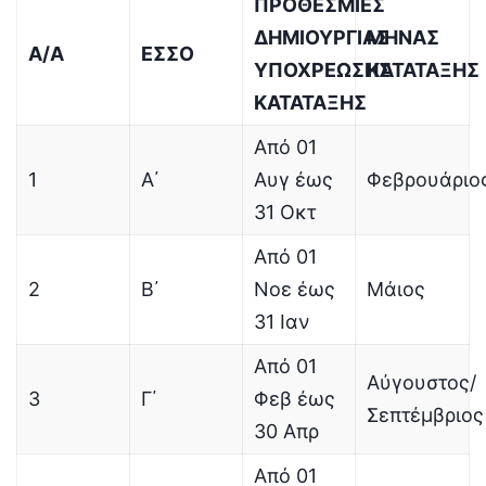
ΠΡΟΘΕΣΜΙΕΣ
ΔΗΜΙΟΥΡΓΙΑΣ
ΜΗΝΑΣ
Α/Α
ΕΣΣΟ
ΥΠΟΧΡΕΩΣΗΣ
ΚΑΤΑΤΑΞΗΣ
ΚΑΤΑΤΑΞΗΣ
Από 01
1
Α΄
Αυγ έως
Φεβρουάριο
31 Οκτ
Από 01
2
Β΄
Νοε έως
Μάιος
31 Ιαν
Από 01
Αύγουστος/
3
Γ΄
Φεβ έως
Σεπτέμβριος
30 Απρ
Από 01