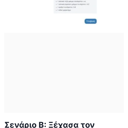
Σενάριο Β: Ξέχασα τον