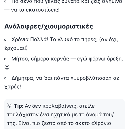
Για σένα που γελάς δυνατά και ζεις αληθινά
— να τα εκατοστίσεις!
Ανάλαφρες/χιουμοριστικές
Χρόνια Πολλά! Το γλυκό το πήρες; (αν όχι,
έρχομαι!)
Μήτσο, σήμερα κερνάς — εγώ φέρνω όρεξη.
😉
Δήμητρα, να ’σαι πάντα «μυροβλύτισσα» σε
χαρές!
💡
Tip:
Αν δεν προλαβαίνεις, στείλε
τουλάχιστον ένα ηχητικό με το όνομά του/
της. Είναι πιο ζεστό από το σκέτο «Χρόνια