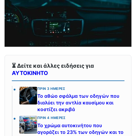
⏳ Δείτε και άλλες ειδήσεις για
ΑΥΤΟΚΙΝΗΤΟ
ΠΡΙΝ 3 ΗΜΈΡΕΣ
Το αθώο σφάλμα των οδηγών που
διαλύει την αντλία καυσίμου και
κοστίζει ακριβά
ΠΡΙΝ 4 ΗΜΈΡΕΣ
Το χρώμα αυτοκινήτου που
αγοράζει το 23% των οδηγών και το