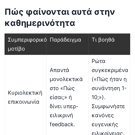
Πώς φαίνονται αυτά στην
καθημερινότητα
Συμπεριφορικό
Παράδειγμα
Τι βοηθά
μοτίβο
Ρώτα
Απαντά
συγκεκριμένα
μονολεκτικά
(«Πώς ήταν η
στο «Πώς
συνάντηση 1-
Κυριολεκτική
είσαι;» ή
10;»).
επικοινωνία
δίνει υπερ-
Συμφωνήστε
ειλικρινή
κανόνες
feedback.
ευγενικής
ειλικρίνειας.