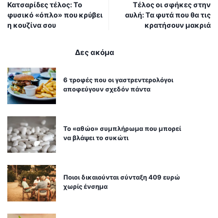
Κατσαρίδες τέλος: Το
Τέλος οι σφήκες στην
φυσικό «όπλο» που κρύβει
αυλή: Τα φυτά που θα τις
η κουζίνα σου
κρατήσουν μακριά
Δες ακόμα
6 τροφές που οι γαστρεντερολόγοι
αποφεύγουν σχεδόν πάντα
Το «αθώο» συμπλήρωμα που μπορεί
να βλάψει το συκώτι
Ποιοι δικαιούνται σύνταξη 409 ευρώ
χωρίς ένσημα