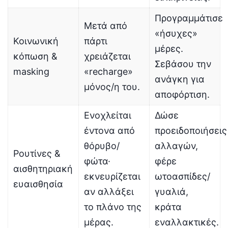
Προγραμμάτισε
Μετά από
«ήσυχες»
Κοινωνική
πάρτι
μέρες.
κόπωση &
χρειάζεται
Σεβάσου την
masking
«recharge»
ανάγκη για
μόνος/η του.
αποφόρτιση.
Ενοχλείται
Δώσε
έντονα από
προειδοποιήσεις
θόρυβο/
αλλαγών,
Ρουτίνες &
φώτα·
φέρε
αισθητηριακή
εκνευρίζεται
ωτοασπίδες/
ευαισθησία
αν αλλάξει
γυαλιά,
το πλάνο της
κράτα
μέρας.
εναλλακτικές.