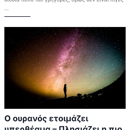
...
Ο ουρανός ετοιμάζει
υπερθέαμα – Πλησιάζει η πιο