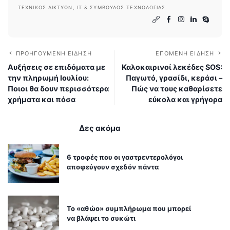
ΤΕΧΝΙΚΌΣ ΔΙΚΤΎΩΝ, IT & ΣΎΜΒΟΥΛΟΣ ΤΕΧΝΟΛΟΓΊΑΣ
ΠΡΟΗΓΟΎΜΕΝΗ ΕΊΔΗΣΗ
ΕΠΌΜΕΝΗ ΕΊΔΗΣΗ
Αυξήσεις σε επιδόματα με
Καλοκαιρινοί λεκέδες SOS:
την πληρωμή Ιουλίου:
Παγωτό, γρασίδι, κεράσι –
Ποιοι θα δουν περισσότερα
Πώς να τους καθαρίσετε
χρήματα και πόσα
εύκολα και γρήγορα
Δες ακόμα
6 τροφές που οι γαστρεντερολόγοι
αποφεύγουν σχεδόν πάντα
Το «αθώο» συμπλήρωμα που μπορεί
να βλάψει το συκώτι