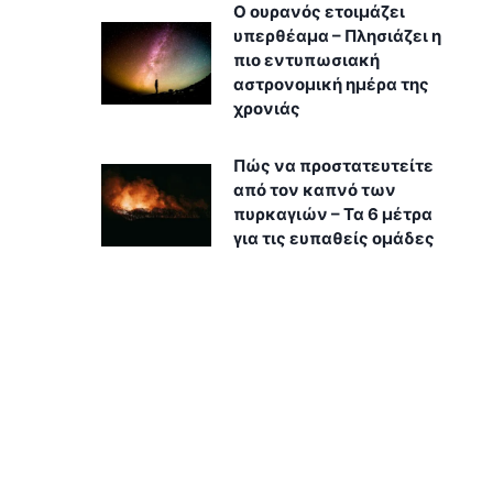
Ο ουρανός ετοιμάζει
υπερθέαμα – Πλησιάζει η
πιο εντυπωσιακή
αστρονομική ημέρα της
χρονιάς
Πώς να προστατευτείτε
από τον καπνό των
πυρκαγιών – Τα 6 μέτρα
για τις ευπαθείς ομάδες