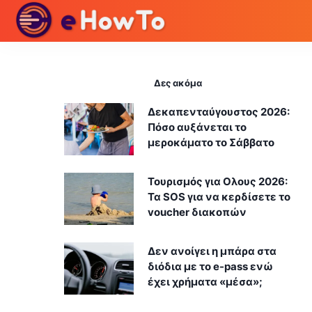
Δες ακόμα
Δεκαπενταύγουστος 2026:
Πόσο αυξάνεται το
μεροκάματο το Σάββατο
Τουρισμός για Ολους 2026:
Τα SOS για να κερδίσετε το
voucher διακοπών
Δεν ανοίγει η μπάρα στα
διόδια με το e-pass ενώ
έχει χρήματα «μέσα»;