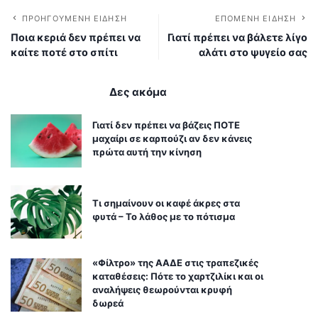
ΠΡΟΗΓΟΎΜΕΝΗ ΕΊΔΗΣΗ
ΕΠΌΜΕΝΗ ΕΊΔΗΣΗ
Ποια κεριά δεν πρέπει να
Γιατί πρέπει να βάλετε λίγο
καίτε ποτέ στο σπίτι
αλάτι στο ψυγείο σας
Δες ακόμα
Γιατί δεν πρέπει να βάζεις ΠΟΤΕ
μαχαίρι σε καρπούζι αν δεν κάνεις
πρώτα αυτή την κίνηση
Τι σημαίνουν οι καφέ άκρες στα
φυτά – Το λάθος με το πότισμα
«Φίλτρο» της ΑΑΔΕ στις τραπεζικές
καταθέσεις: Πότε το χαρτζιλίκι και οι
αναλήψεις θεωρούνται κρυφή
δωρεά