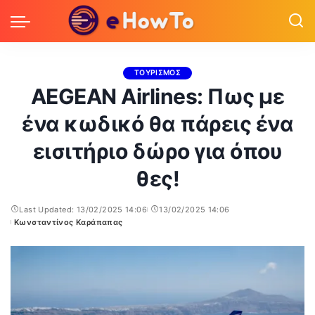
ΤΟΥΡΙΣΜΟΣ
AEGEAN Airlines: Πως με
ένα κωδικό θα πάρεις ένα
εισιτήριο δώρο για όπου
θες!
Last Updated: 13/02/2025 14:06
13/02/2025 14:06
Κωνσταντίνος Καράπαπας
Posted
by