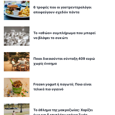
6 τροφές που οι γαστρεντερολόγοι
αποφεύγουν σχεδόν πάντα
Το «αθώο» συμπλήρωμα που μπορεί
να βλάψει το συκώτι
Ποιοι δικαιούνται σύνταξη 409 ευρώ
χωρίς ένσημα
Frozen yogurt ή παγωτό; Ποιο είναι
τελικά πιο υγιεινό
Το άθλημα της μακροζωίας: Χαρίζει
έως και 5 επιπλέον χρόνια ζωής