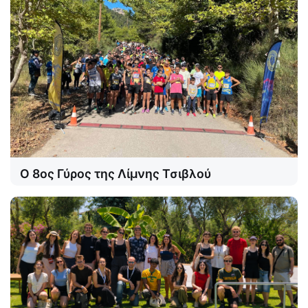
Ο 8ος Γύρος της Λίμνης Τσιβλού