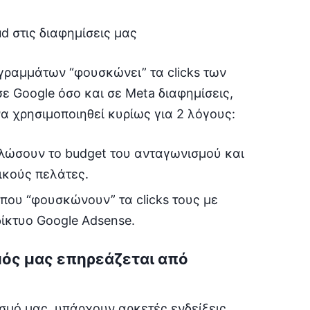
ογραμμάτων “φουσκώνει” τα clicks των
σε Google όσο και σε Meta διαφημίσεις,
να χρησιμοποιηθεί κυρίως για 2 λόγους:
λώσουν το budget του ανταγωνισμού και
ικούς πελάτες.
 που “φουσκώνουν” τα clicks τους με
δίκτυο Google Adsense.
μός μας επηρεάζεται από
σμό μας, υπάρχουν αρκετές ενδείξεις