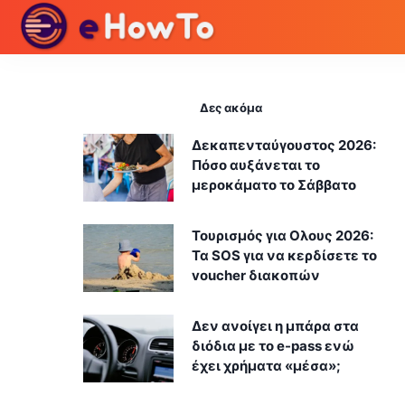
Δες ακόμα
Δεκαπενταύγουστος 2026:
Πόσο αυξάνεται το
μεροκάματο το Σάββατο
Τουρισμός για Ολους 2026:
Τα SOS για να κερδίσετε το
voucher διακοπών
Δεν ανοίγει η μπάρα στα
διόδια με το e-pass ενώ
έχει χρήματα «μέσα»;