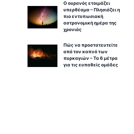
Ο ουρανός ετοιμάζει
υπερθέαμα – Πλησιάζει η
πιο εντυπωσιακή
αστρονομική ημέρα της
χρονιάς
Πώς να προστατευτείτε
από τον καπνό των
πυρκαγιών – Τα 6 μέτρα
για τις ευπαθείς ομάδες