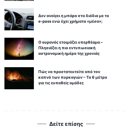
Δεν ανοίγει η μπάρα στα διόδια με το
e-pass ενώ έχει χρήματα «μέσα»;
Ο ουρανός ετοιμάζει υπερθέαμα –
Πλησιάζει η πιο εντυπωσιακή
αστρονομική ημέρα της χρονιάς
Πώς να προστατευτείτε από τον
καπνό των πυρκαγιών – Τα 6 μέτρα
για τις ευπαθείς ομάδες
Δείτε επίσης