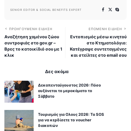
SENIOR EDITOR & SOCIAL BENEFITS EXPERT
ΠΡΟΗΓΟΎΜΕΝΗ ΕΊΔΗΣΗ
ΕΠΌΜΕΝΗ ΕΊΔΗΣΗ
Αναζήτηση χαμένου ζώου
Εντοπισμός μέσω κινητού
συντροφιάς στο gov.gr –
στο Κτηματολόγιο:
Βρες το κατοικίδιό σου με 1
Κατέγραψε συντεταγμένες
κλικ
και στείλτες στο email σου
Δες ακόμα
Δεκαπενταύγουστος 2026: Πόσο
αυξάνεται το μεροκάματο το
Σάββατο
Τουρισμός για Ολους 2026: Τα SOS
για να κερδίσετε το voucher
διακοπών