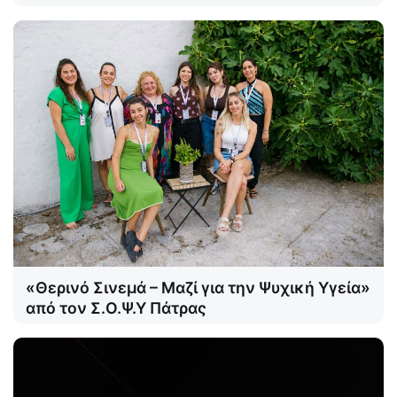
«Θερινό Σινεμά – Μαζί για την Ψυχική Υγεία»
από τον Σ.Ο.Ψ.Υ Πάτρας