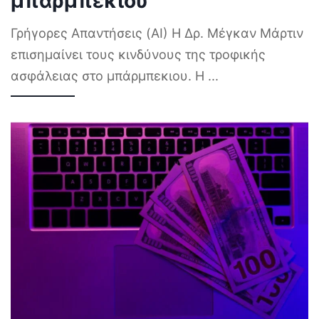
μπάρμπεκιου
Γρήγορες Απαντήσεις (AI) Η Δρ. Μέγκαν Μάρτιν
επισημαίνει τους κινδύνους της τροφικής
ασφάλειας στο μπάρμπεκιου. Η
...