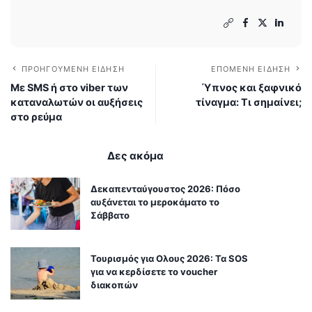
ΠΡΟΗΓΟΎΜΕΝΗ ΕΊΔΗΣΗ
ΕΠΌΜΕΝΗ ΕΊΔΗΣΗ
Με SMS ή στο viber των
Ύπνος και ξαφνικό
καταναλωτών οι αυξήσεις
τίναγμα: Τι σημαίνει;
στο ρεύμα
Δες ακόμα
Δεκαπενταύγουστος 2026: Πόσο
αυξάνεται το μεροκάματο το
Σάββατο
Τουρισμός για Ολους 2026: Τα SOS
για να κερδίσετε το voucher
διακοπών