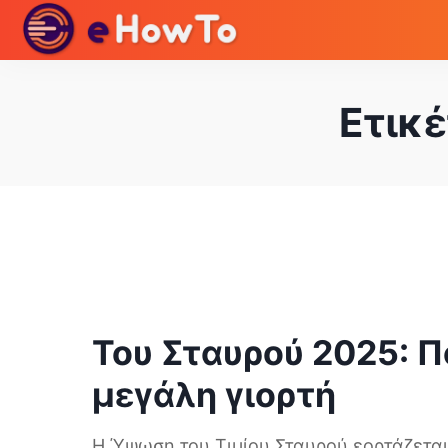
Ετικέ
Του Σταυρού 2025: Πό
μεγάλη γιορτή
Η Ύψωση του Τιμίου Σταυρού εορτάζεται 