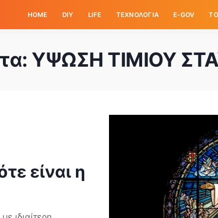
HOME
DIY
LIFE
ΤΕΧΝΟΛΟΓΙΑ
E-GOV
ΤΟ
τα:
ΥΨΩΣΗ ΤΙΜΙΟΥ ΣΤ
τε είναι η
με ιδιαίτερη