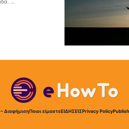
άδα.
...
 – Διαφήμιση
Ποιοι είμαστε
ΕΙΔΗΣΕΙΣ
Privacy Policy
Publish