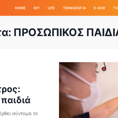
HOME
DIY
LIFE
ΤΕΧΝΟΛΟΓΙΑ
E-GOV
ΤΟ
τα:
ΠΡΟΣΩΠΙΚΟΣ ΠΑΙΔΙ
ρος:
 παιδιά
έρθει σύντομα το