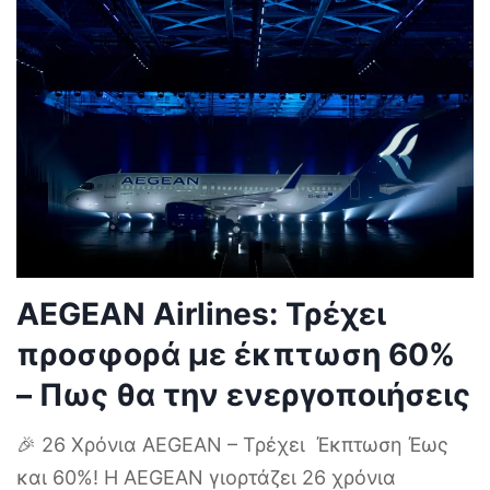
AEGEAN Airlines: Τρέχει
προσφορά με έκπτωση 60%
– Πως θα την ενεργοποιήσεις
🎉 26 Χρόνια AEGEAN – Τρέχει Έκπτωση Έως
και 60%! Η AEGEAN γιορτάζει 26 χρόνια