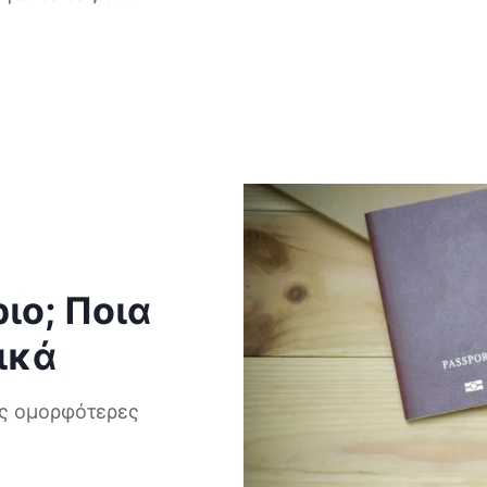
ιο; Ποια
ικά
ις ομορφότερες