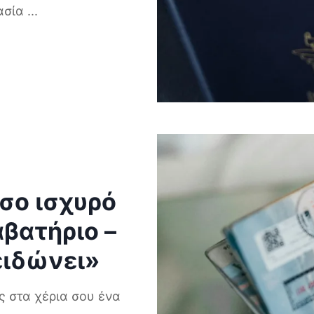
κασία
...
σο ισχυρό
αβατήριο –
ειδώνει»
ς στα χέρια σου ένα