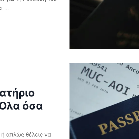
ει
...
ατήριο
 Όλα όσα
ό ή απλώς θέλεις να