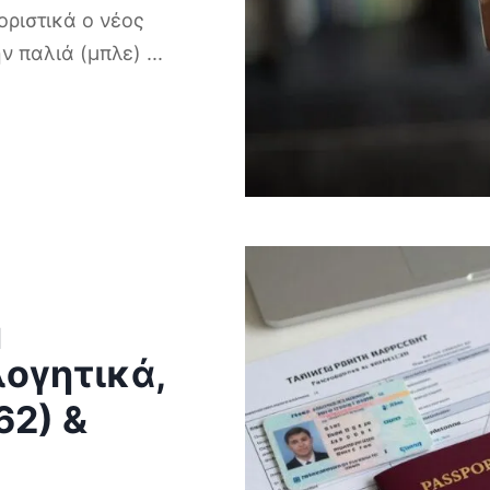
οριστικά ο νέος
ν παλιά (μπλε)
...
η
λογητικά,
62) &