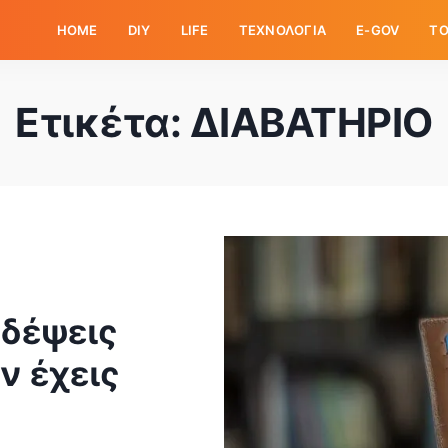
HOME
DIY
LIFE
ΤΕΧΝΟΛΟΓΙΑ
E-GOV
ΤΟ
Ετικέτα:
ΔΙΑΒΑΤΗΡΙΟ
ιδέψεις
ν έχεις