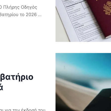
 Ο Πλήρης Οδηγός
αβατηρίου το 2026
...
αβατήριο
ά
αι για την έκδοσή του