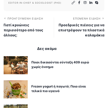
EDITOR-IN-CHIEF & SOCIOLOGIST (PHD)
ΠΡΟΗΓΟΎΜΕΝΗ ΕΊΔΗΣΗ
ΕΠΌΜΕΝΗ ΕΊΔΗΣΗ
Γιατί κρυώνεις
Προεδρικές πιέσεις για να
περισσότερο από τους
επιστρέψουν τα πλαστικά
άλλους;
καλαμάκια
Δες ακόμα
Ποιοι δικαιούνται σύνταξη 409 ευρώ
χωρίς ένσημα
Frozen yogurt ή παγωτό; Ποιο είναι
τελικά πιο υγιεινό