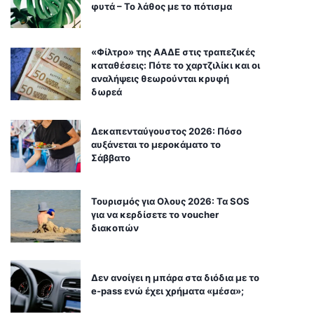
φυτά – Το λάθος με το πότισμα
«Φίλτρο» της ΑΑΔΕ στις τραπεζικές
καταθέσεις: Πότε το χαρτζιλίκι και οι
αναλήψεις θεωρούνται κρυφή
δωρεά
Δεκαπενταύγουστος 2026: Πόσο
αυξάνεται το μεροκάματο το
Σάββατο
Τουρισμός για Ολους 2026: Τα SOS
για να κερδίσετε το voucher
διακοπών
Δεν ανοίγει η μπάρα στα διόδια με το
e-pass ενώ έχει χρήματα «μέσα»;