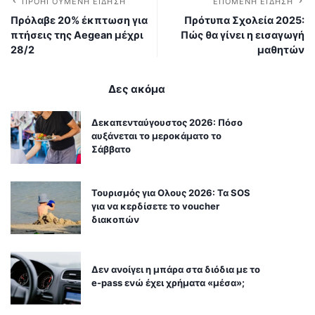
ΠΡΟΗΓΟΎΜΕΝΗ ΕΊΔΗΣΗ
ΕΠΌΜΕΝΗ ΕΊΔΗΣΗ
Πρόλαβε 20% έκπτωση για
Πρότυπα Σχολεία 2025:
πτήσεις της Aegean μέχρι
Πώς θα γίνει η εισαγωγή
28/2
μαθητών
Δες ακόμα
Δεκαπενταύγουστος 2026: Πόσο
αυξάνεται το μεροκάματο το
Σάββατο
Τουρισμός για Ολους 2026: Τα SOS
για να κερδίσετε το voucher
διακοπών
Δεν ανοίγει η μπάρα στα διόδια με το
e-pass ενώ έχει χρήματα «μέσα»;