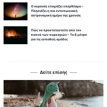
Ο ουρανός ετοιμάζει υπερθέαμα –
Πλησιάζει η πιο εντυπωσιακή
αστρονομική ημέρα της χρονιάς
Πώς να προστατευτείτε από τον
καπνό των πυρκαγιών – Τα 6 μέτρα
για τις ευπαθείς ομάδες
Δείτε επίσης