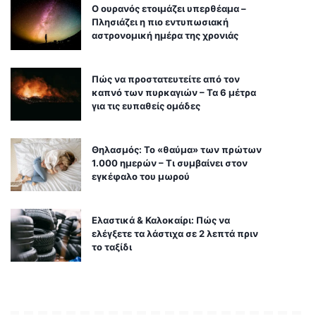
Ο ουρανός ετοιμάζει υπερθέαμα –
Πλησιάζει η πιο εντυπωσιακή
αστρονομική ημέρα της χρονιάς
Πώς να προστατευτείτε από τον
καπνό των πυρκαγιών – Τα 6 μέτρα
για τις ευπαθείς ομάδες
Θηλασμός: Το «θαύμα» των πρώτων
1.000 ημερών – Τι συμβαίνει στον
εγκέφαλο του μωρού
Ελαστικά & Καλοκαίρι: Πώς να
ελέγξετε τα λάστιχα σε 2 λεπτά πριν
το ταξίδι