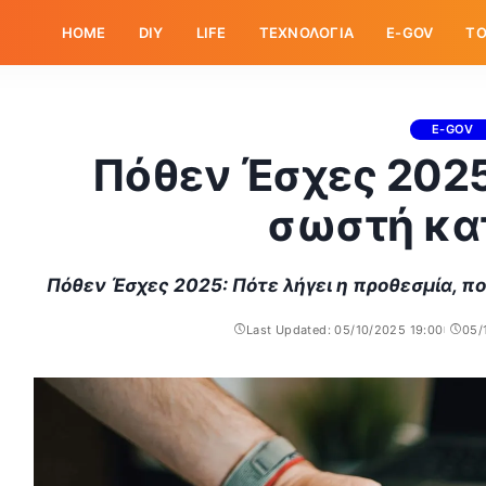
HOME
DIY
LIFE
ΤΕΧΝΟΛΟΓΙΑ
E-GOV
ΤΟ
E-GOV
Πόθεν Έσχες 2025
σωστή κα
Πόθεν Έσχες 2025: Πότε λήγει η προθεσμία, πο
Last Updated: 05/10/2025 19:00
05/