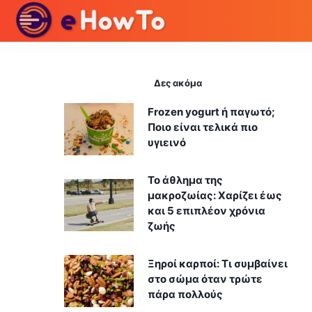
Δες ακόμα
Frozen yogurt ή παγωτό;
Ποιο είναι τελικά πιο
υγιεινό
Το άθλημα της
μακροζωίας: Χαρίζει έως
και 5 επιπλέον χρόνια
ζωής
Ξηροί καρποί: Τι συμβαίνει
στο σώμα όταν τρώτε
πάρα πολλούς