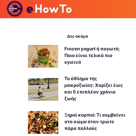
Δες ακόμα
Frozen yogurt ή παγωτό;
Ποιο είναι τελικά πιο
υγιεινό
Το άθλημα της
μακροζωίας: Χαρίζει έως
και 5 επιπλέον χρόνια
ζωής
Ξηροί καρποί: Τι συμβαίνει
στο σώμα όταν τρώτε
πάρα πολλούς