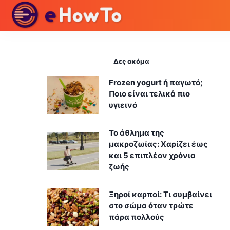
Δες ακόμα
Frozen yogurt ή παγωτό;
Ποιο είναι τελικά πιο
υγιεινό
Το άθλημα της
μακροζωίας: Χαρίζει έως
και 5 επιπλέον χρόνια
ζωής
Ξηροί καρποί: Τι συμβαίνει
στο σώμα όταν τρώτε
πάρα πολλούς