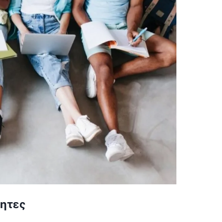
τητες