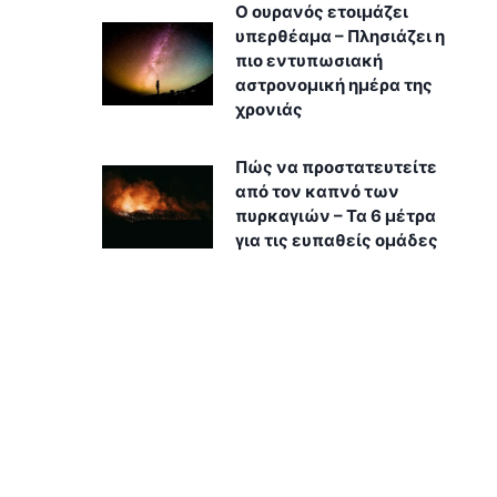
Ο ουρανός ετοιμάζει
υπερθέαμα – Πλησιάζει η
πιο εντυπωσιακή
αστρονομική ημέρα της
χρονιάς
Πώς να προστατευτείτε
από τον καπνό των
πυρκαγιών – Τα 6 μέτρα
για τις ευπαθείς ομάδες