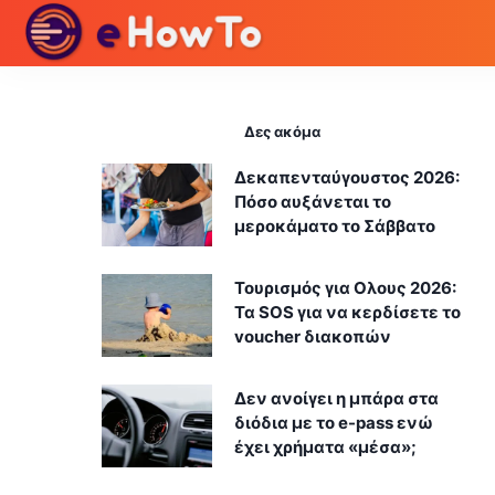
Δες ακόμα
Δεκαπενταύγουστος 2026:
Πόσο αυξάνεται το
μεροκάματο το Σάββατο
Τουρισμός για Ολους 2026:
Τα SOS για να κερδίσετε το
voucher διακοπών
Δεν ανοίγει η μπάρα στα
διόδια με το e-pass ενώ
έχει χρήματα «μέσα»;