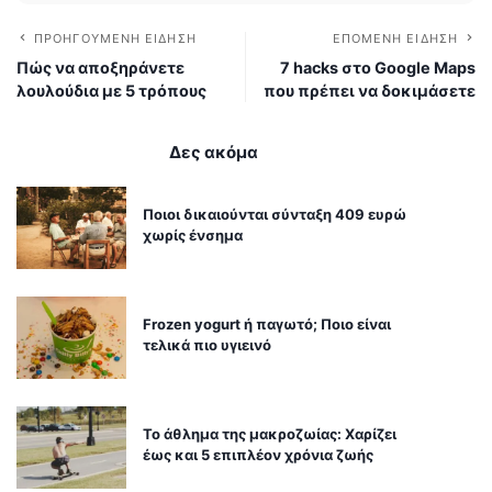
ΠΡΟΗΓΟΎΜΕΝΗ ΕΊΔΗΣΗ
ΕΠΌΜΕΝΗ ΕΊΔΗΣΗ
Πώς να αποξηράνετε
7 hacks στο Google Maps
λουλούδια με 5 τρόπους
που πρέπει να δοκιμάσετε
Δες ακόμα
Ποιοι δικαιούνται σύνταξη 409 ευρώ
χωρίς ένσημα
Frozen yogurt ή παγωτό; Ποιο είναι
τελικά πιο υγιεινό
Το άθλημα της μακροζωίας: Χαρίζει
έως και 5 επιπλέον χρόνια ζωής