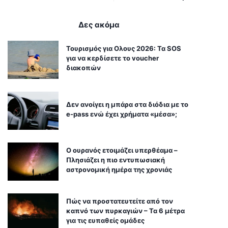
Δες ακόμα
Τουρισμός για Ολους 2026: Τα SOS
για να κερδίσετε το voucher
διακοπών
Δεν ανοίγει η μπάρα στα διόδια με το
e-pass ενώ έχει χρήματα «μέσα»;
Ο ουρανός ετοιμάζει υπερθέαμα –
Πλησιάζει η πιο εντυπωσιακή
αστρονομική ημέρα της χρονιάς
Πώς να προστατευτείτε από τον
καπνό των πυρκαγιών – Τα 6 μέτρα
για τις ευπαθείς ομάδες