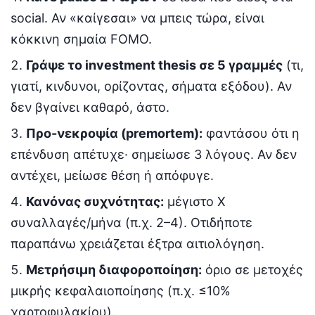
social. Αν «καίγεσαι» να μπεις τώρα, είναι
κόκκινη σημαία FOMO.
Γράψε το investment thesis σε 5 γραμμές
(τι,
γιατί, κινδυνοι, ορίζοντας, σήματα εξόδου). Αν
δεν βγαίνει καθαρό, άστο.
Προ-νεκροψία (premortem):
φαντάσου ότι η
επένδυση απέτυχε· σημείωσε 3 λόγους. Αν δεν
αντέχει, μείωσε θέση ή απόφυγε.
Κανόνας συχνότητας:
μέγιστο Χ
συναλλαγές/μήνα (π.χ. 2–4). Οτιδήποτε
παραπάνω χρειάζεται έξτρα αιτιολόγηση.
Μετρήσιμη διαφοροποίηση:
όριο σε μετοχές
μικρής κεφαλαιοποίησης (π.χ. ≤10%
χαρτοφυλακίου).