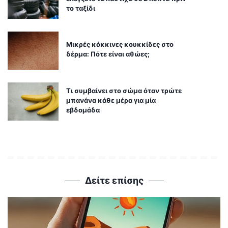
Θηλασμός: Το «θαύμα» των πρώτων
1.000 ημερών – Τι συμβαίνει στον
εγκέφαλο του μωρού
Ελαστικά & Καλοκαίρι: Πώς να
ελέγξετε τα λάστιχα σε 2 λεπτά πριν
το ταξίδι
Μικρές κόκκινες κουκκίδες στο
δέρμα: Πότε είναι αθώες;
Τι συμβαίνει στο σώμα όταν τρώτε
μπανάνα κάθε μέρα για μία
εβδομάδα