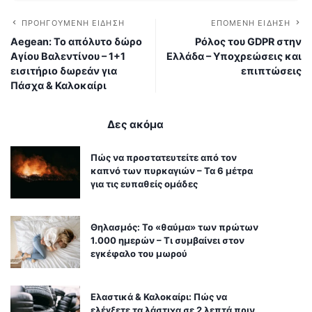
δημιουργία τεκμηριωμένων οδηγών για το
gov.gr και τις ψηφιακές υπηρεσίες.
HEAD OF CONTENT STRATEGY & DIGITAL GOVERNANCE EXPERT
ΠΡΟΗΓΟΎΜΕΝΗ ΕΊΔΗΣΗ
ΕΠΌΜΕΝΗ ΕΊΔΗΣΗ
Aegean: Το απόλυτο δώρο
Ρόλος του GDPR στην
Αγίου Βαλεντίνου – 1+1
Ελλάδα – Υποχρεώσεις και
εισιτήριο δωρεάν για
επιπτώσεις
Πάσχα & Καλοκαίρι
Δες ακόμα
Πώς να προστατευτείτε από τον
καπνό των πυρκαγιών – Τα 6 μέτρα
για τις ευπαθείς ομάδες