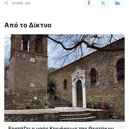
SHARE ON
Από το Δίκτυο
Εορτάζει ο ναός Κοιμήσεως της Θεοτόκου