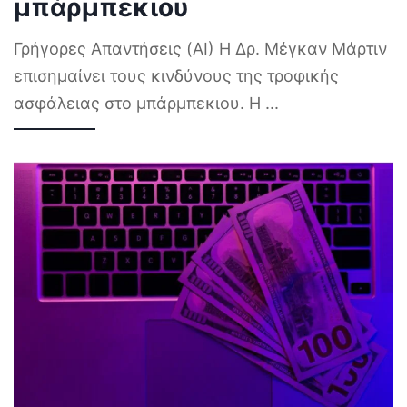
μπάρμπεκιου
Γρήγορες Απαντήσεις (AI) Η Δρ. Μέγκαν Μάρτιν
επισημαίνει τους κινδύνους της τροφικής
ασφάλειας στο μπάρμπεκιου. Η
...