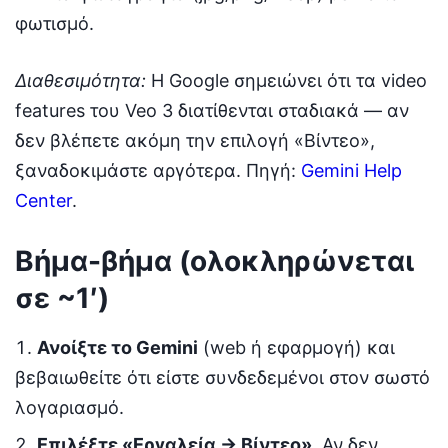
φωτισμό.
Διαθεσιμότητα:
Η Google σημειώνει ότι τα video
features του Veo 3 διατίθενται σταδιακά — αν
δεν βλέπετε ακόμη την επιλογή «Βίντεο»,
ξαναδοκιμάστε αργότερα. Πηγή:
Gemini Help
Center
.
Βήμα-βήμα (ολοκληρώνεται
σε ~1′)
Ανοίξτε το Gemini
(web ή εφαρμογή) και
βεβαιωθείτε ότι είστε συνδεδεμένοι στον σωστό
λογαριασμό.
Επιλέξτε «Εργαλεία → Βίντεο»
. Αν δεν