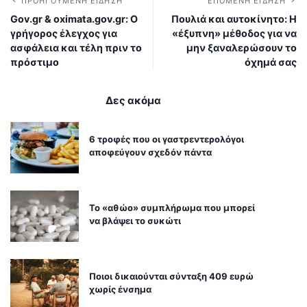
ΠΡΟΗΓΟΎΜΕΝΗ ΕΊΔΗΣΗ
ΕΠΌΜΕΝΗ ΕΊΔΗΣΗ
Gov.gr & oximata.gov.gr: Ο
Πουλιά και αυτοκίνητο: Η
γρήγορος έλεγχος για
«έξυπνη» μέθοδος για να
ασφάλεια και τέλη πριν το
μην ξαναλερώσουν το
πρόστιμο
όχημά σας
Δες ακόμα
6 τροφές που οι γαστρεντερολόγοι
αποφεύγουν σχεδόν πάντα
Το «αθώο» συμπλήρωμα που μπορεί
να βλάψει το συκώτι
Ποιοι δικαιούνται σύνταξη 409 ευρώ
χωρίς ένσημα