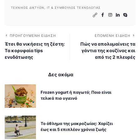
ΤΕΧΝΙΚΌΣ ΔΙΚΤΎΩΝ, IT & ΣΎΜΒΟΥΛΟΣ ΤΕΧΝΟΛΟΓΊΑΣ
ΠΡΟΗΓΟΎΜΕΝΗ ΕΊΔΗΣΗ
ΕΠΌΜΕΝΗ ΕΊΔΗΣΗ
Έτσι θα νικήσεις τη ζέστη:
Πώς να απολυμαίνεις τα
Τα κορυφαία tips
γάντια της κουζίνας και
ενυδάτωσης
από τις 2 πλευρές
Δες ακόμα
Frozen yogurt ή παγωτό; Ποιο είναι
τελικά πιο υγιεινό
Το άθλημα της μακροζωίας: Χαρίζει
έως και 5 επιπλέον χρόνια ζωής