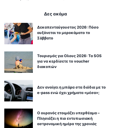
Δες ακόμα
Δεκαπενταύγουστος 2026: Πόσο
αυξάνεται το μεροκάματο το
Σάββατο
Τουρισμός για Ολους 2026: Τα SOS
για να κερδίσετε το voucher
διακοπών
Δεν ανοίγει η μπάρα στα διόδια με το
e-pass ενώ έχει χρήματα «μέσα»;
Ο ουρανός ετοιμάζει υπερθέαμα –
Πλησιάζει η πιο εντυπωσιακή
αστρονομική ημέρα της χρονιάς