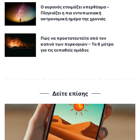
Ο ουρανός ετοιμάζει υπερθέαμα –
Πλησιάζει η πιο εντυπωσιακή
αστρονομική ημέρα της χρονιάς
Πώς να προστατευτείτε από τον
καπνό των πυρκαγιών – Τα 6 μέτρα
για τις ευπαθείς ομάδες
Δείτε επίσης