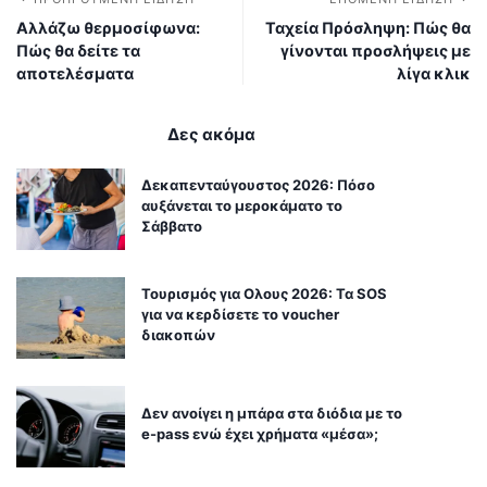
Αλλάζω θερμοσίφωνα:
Ταχεία Πρόσληψη: Πώς θα
Πώς θα δείτε τα
γίνονται προσλήψεις με
αποτελέσματα
λίγα κλικ
Δες ακόμα
Δεκαπενταύγουστος 2026: Πόσο
αυξάνεται το μεροκάματο το
Σάββατο
Τουρισμός για Ολους 2026: Τα SOS
για να κερδίσετε το voucher
διακοπών
Δεν ανοίγει η μπάρα στα διόδια με το
e-pass ενώ έχει χρήματα «μέσα»;