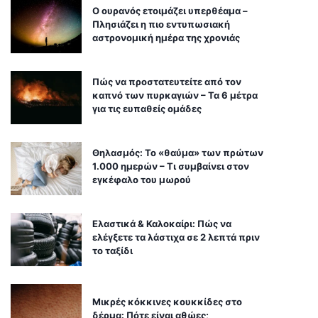
Ο ουρανός ετοιμάζει υπερθέαμα –
Πλησιάζει η πιο εντυπωσιακή
αστρονομική ημέρα της χρονιάς
Πώς να προστατευτείτε από τον
καπνό των πυρκαγιών – Τα 6 μέτρα
για τις ευπαθείς ομάδες
Θηλασμός: Το «θαύμα» των πρώτων
1.000 ημερών – Τι συμβαίνει στον
εγκέφαλο του μωρού
Ελαστικά & Καλοκαίρι: Πώς να
ελέγξετε τα λάστιχα σε 2 λεπτά πριν
το ταξίδι
Μικρές κόκκινες κουκκίδες στο
δέρμα: Πότε είναι αθώες;