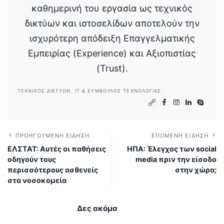
καθημερινή του εργασία ως τεχνικός
δικτύων και ιστοσελίδων αποτελούν την
ισχυρότερη απόδειξη Επαγγελματικής
Εμπειρίας (Experience) και Αξιοπιστίας
(Trust).
ΤΕΧΝΙΚΌΣ ΔΙΚΤΎΩΝ, IT & ΣΎΜΒΟΥΛΟΣ ΤΕΧΝΟΛΟΓΊΑΣ
ΠΡΟΗΓΟΎΜΕΝΗ ΕΊΔΗΣΗ
ΕΠΌΜΕΝΗ ΕΊΔΗΣΗ
ΕΛΣΤΑΤ: Αυτές οι παθήσεις
ΗΠΑ: Έλεγχος των social
οδηγούν τους
media πριν την είσοδο
περισσότερους ασθενείς
στην χώρα;
στα νοσοκομεία
Δες ακόμα