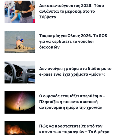
Δεκαπενταύγουστος 2026: Πόσο
αυξάνεται το μεροκάματο το
Σάββατο
Τουρισμός για Ολους 2026: Τα SOS
για να κερδίσετε το voucher
διακοπών
Δεν ανοίγει η μπάρα στα διόδια με το
e-pass ενώ έχει χρήματα «μέσα»;
Ο ουρανός ετοιμάζει υπερθέαμα –
Πλησιάζει η πιο εντυπωσιακή
αστρονομική ημέρα της χρονιάς
Πώς να προστατευτείτε από τον
καπνό των πυρκαγιών – Τα 6 μέτρα