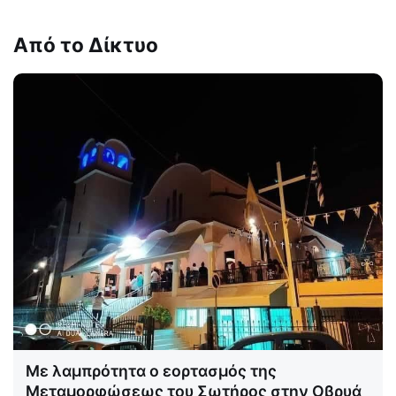
Από το Δίκτυο
Με λαμπρότητα ο εορτασμός της
Μεταμορφώσεως του Σωτήρος στην Οβρυά