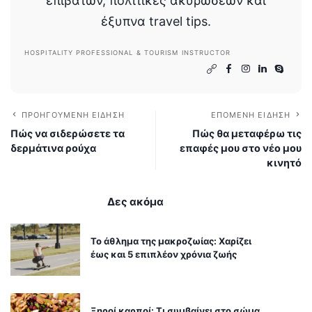
επιβατών, πολιτικές ακυρώσεων και
έξυπνα travel tips.
HOSPITALITY PROFESSIONAL & TOURISM INSTRUCTOR
ΠΡΟΗΓΟΎΜΕΝΗ ΕΊΔΗΣΗ
ΕΠΌΜΕΝΗ ΕΊΔΗΣΗ
Πώς να σιδερώσετε τα
Πώς θα μεταφέρω τις
δερμάτινα ρούχα
επαφές μου στο νέο μου
κινητό
Δες ακόμα
Το άθλημα της μακροζωίας: Χαρίζει
έως και 5 επιπλέον χρόνια ζωής
Ξηροί καρποί: Τι συμβαίνει στο σώμα