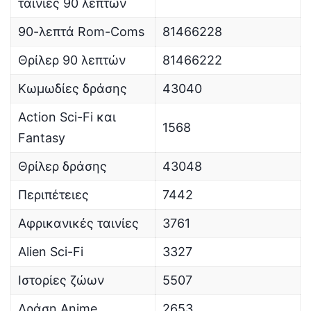
ταινίες 90 λεπτών
90-λεπτά Rom-Coms
81466228
Θρίλερ 90 λεπτών
81466222
Κωμωδίες δράσης
43040
Action Sci-Fi και
1568
Fantasy
Θρίλερ δράσης
43048
Περιπέτειες
7442
Αφρικανικές ταινίες
3761
Alien Sci-Fi
3327
Ιστορίες ζώων
5507
Δράση Anime
2653