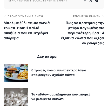
SENIOR EDITOR & SOCIAL BENEFITS EXPERT
ΠΡΟΗΓΟΎΜΕΝΗ ΕΊΔΗΣΗ
ΕΠΌΜΕΝΗ ΕΊΔΗΣΗ
Μπολ με ξύδι σε μια γωνιά
Πώς να κρατήσεις την
του σπιτιού: Η παλιά
μπύρα παγωμένη για
συνήθεια που επιστρέφει
περισσότερη ώρα – 4
αθόρυβα
έξυπνα κόλπα που αξίζει
να γνωρίζεις
Δες ακόμα
6 τροφές που οι γαστρεντερολόγοι
αποφεύγουν σχεδόν πάντα
Το «αθώο» συμπλήρωμα που μπορεί
να βλάψει το συκώτι