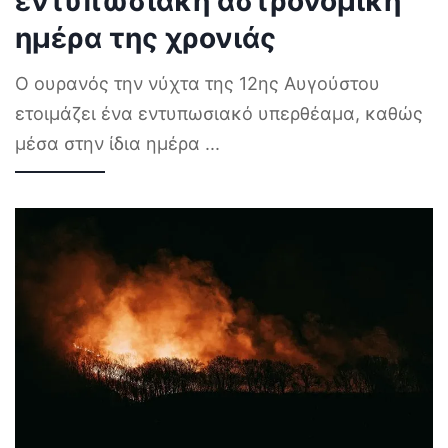
εντυπωσιακή αστρονομική
ημέρα της χρονιάς
Ο ουρανός την νύχτα της 12ης Αυγούστου
ετοιμάζει ένα εντυπωσιακό υπερθέαμα, καθώς
μέσα στην ίδια ημέρα
...