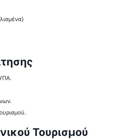
λισμένα)
ίτησης
ΥΠΑ.
νων.
ουρισμού.
ωνικού Τουρισμού